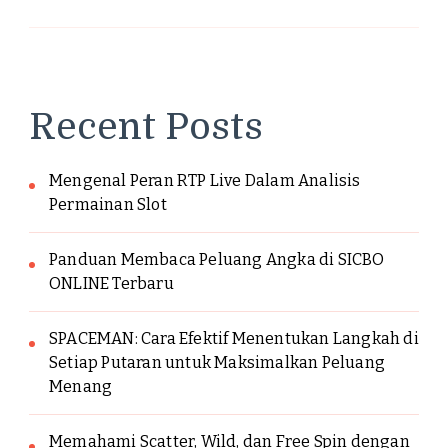
Recent Posts
Mengenal Peran RTP Live Dalam Analisis
Permainan Slot
Panduan Membaca Peluang Angka di SICBO
ONLINE Terbaru
SPACEMAN: Cara Efektif Menentukan Langkah di
Setiap Putaran untuk Maksimalkan Peluang
Menang
Memahami Scatter, Wild, dan Free Spin dengan