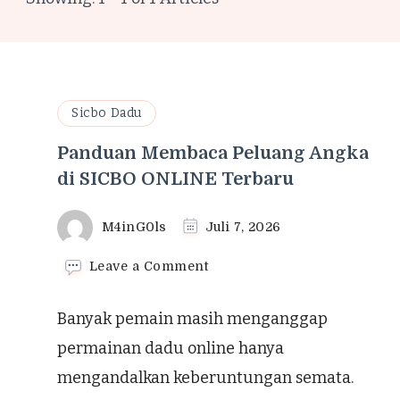
Sicbo Dadu
Panduan Membaca Peluang Angka
di SICBO ONLINE Terbaru
M4inG0ls
Juli 7, 2026
on
Leave a Comment
Panduan
Membaca
Banyak pemain masih menganggap
Peluang
Angka
permainan dadu online hanya
di
mengandalkan keberuntungan semata.
SICBO
ONLINE